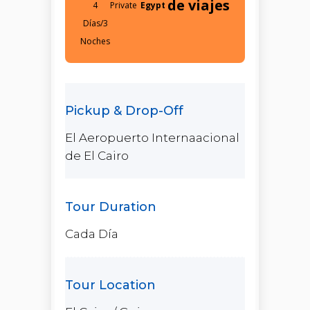
de viajes
4
Egypt
Días/3
Noches
El Aeropuerto Internaacional
de El Cairo
Cada Día